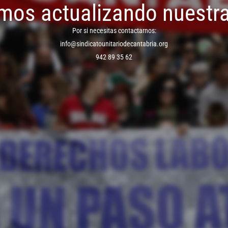
mos actualizando nuestr
Por si necesitas contactarnos:
info@sindicatounitariodecantabria.org
942 89 35 62